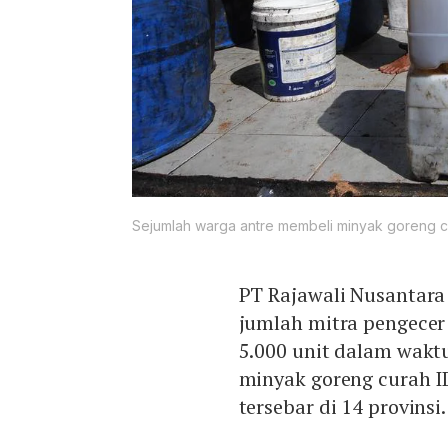
Sejumlah warga antre membeli minyak goreng cu
PT Rajawali Nusantara
jumlah mitra pengecer
5.000 unit dalam waktu
minyak goreng curah I
tersebar di 14 provinsi