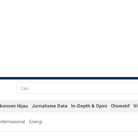
konomi Hijau
Jurnalisme Data
In-Depth & Opini
Otomotif
V
Internasional
Energi