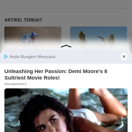
ARTIKEL TERKAIT
Bahan Baku Mie, Gandum
Mentan Targetkan
Lebih Banyak Dikonsumsi
Subtitusi 20% Impor
Orang RI Daripada Beras
Gandum dengan Sorgum
dan Singkong