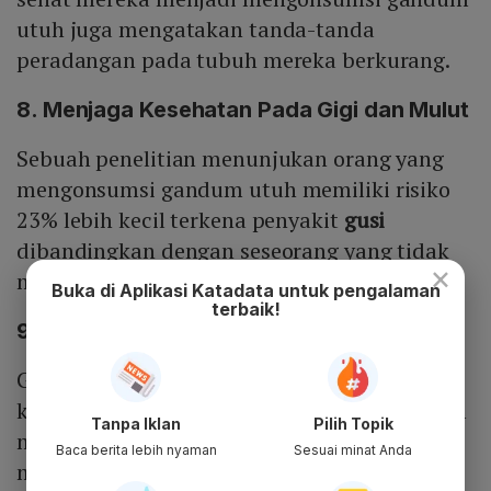
utuh juga mengatakan tanda-tanda
peradangan pada tubuh mereka berkurang.
8. Menjaga Kesehatan Pada Gigi dan Mulut
Sebuah penelitian menunjukan orang yang
mengonsumsi gandum utuh memiliki risiko
23% lebih kecil terkena penyakit
gusi
dibandingkan dengan seseorang yang tidak
×
mengonsumsi gandum.
Buka di Aplikasi Katadata untuk pengalaman
terbaik!
9. Menurunkan Risiko Kanker
Gandum dipercaya dapat menurunkan risiko
kanker, terutama kanker usus besar. Gandum
Tanpa Iklan
Pilih Topik
memiliki kandungan antioksidan yang dapat
Baca berita lebih nyaman
Sesuai minat Anda
membantu memperlambat perkembangan