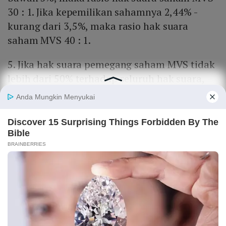
30 : 1. Jika kepemilikan sahamnya 2,44% -
kurang dari 3,5%, maka rasio hak suara
saham MVS 40 : 1.
5. Jika hak suara pemegang saham MVS tidak
lebih dari 50% terhadap seluruh hak suara,
emiten dapat meningkatkan rasio hak suara
saham MVS. Dengan begitu, rasio hak
suaranya menjadi paling tinggi 60 : 1.
BACA JUGA
Tren ‘Exit’ Startup Indonesia 2021, antara IPO,
Merger, dan Akuisisi
6. Terkait persyaratan kepemilikan efek.
Pemegang saham MVS untuk pertama kali