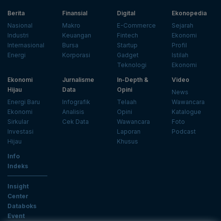
Berita
Finansial
Digital
Ekonopedia
Nasional
Makro
E-Commerce
Sejarah
Industri
Keuangan
Fintech
Ekonomi
Internasional
Bursa
Startup
Profil
Energi
Korporasi
Gadget
Istilah
Teknologi
Ekonomi
Ekonomi
Jurnalisme
In-Depth &
Video
Hijau
Data
Opini
News
Energi Baru
Infografik
Telaah
Wawancara
Ekonomi
Analisis
Opini
Katalogue
Sirkular
Cek Data
Wawancara
Foto
Investasi
Laporan
Podcast
Hijau
Khusus
Info
Indeks
Insight
Center
Databoks
Event