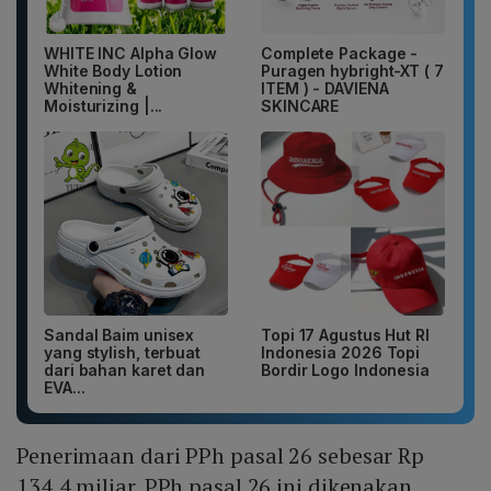
WHITE INC Alpha Glow
Complete Package -
White Body Lotion
Puragen hybright-XT ( 7
Whitening &
ITEM ) - DAVIENA
Moisturizing |...
SKINCARE
Sandal Baim unisex
Topi 17 Agustus Hut RI
yang stylish, terbuat
Indonesia 2026 Topi
dari bahan karet dan
Bordir Logo Indonesia
EVA...
Penerimaan dari PPh pasal 26 sebesar Rp
134,4 miliar. PPh pasal 26 ini dikenakan