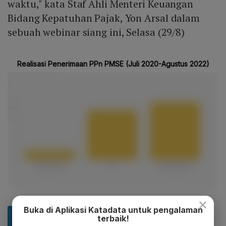
waktu," kata Staf Ahli Menteri Keuangan
Bidang Kepatuhan Pajak, Yon Arsal dalam
sebuah webinar siang ini, Selasa (29/8)
×
Buka di Aplikasi Katadata untuk pengalaman
terbaik!