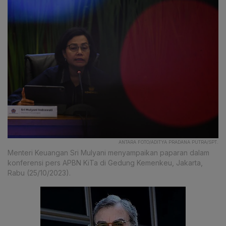
ANTARA FOTO/ADITYA PRADANA PUTRA/SPT.
Menteri Keuangan Sri Mulyani menyampaikan paparan dalam
konferensi pers APBN KiTa di Gedung Kemenkeu, Jakarta,
Rabu (25/10/2023).