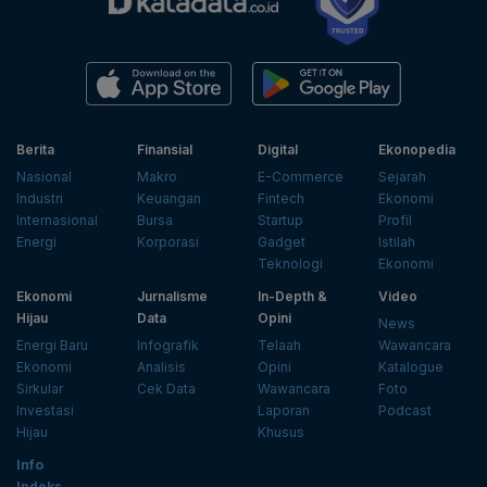
Berita
Finansial
Digital
Ekonopedia
Nasional
Makro
E-Commerce
Sejarah
Industri
Keuangan
Fintech
Ekonomi
Internasional
Bursa
Startup
Profil
Energi
Korporasi
Gadget
Istilah
Teknologi
Ekonomi
Ekonomi
Jurnalisme
In-Depth &
Video
Hijau
Data
Opini
News
Energi Baru
Infografik
Telaah
Wawancara
Ekonomi
Analisis
Opini
Katalogue
Sirkular
Cek Data
Wawancara
Foto
Investasi
Laporan
Podcast
Hijau
Khusus
Info
Indeks