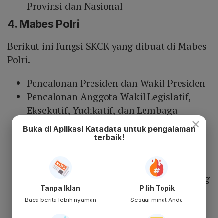
Provinsi dan Nasional
4. Mabes Polri
Berikut ini fungsi SKCK yang dibuat di Mabes
Polri.
Pencalonan Presiden dan Wakil Presiden
Pencalonan Anggota Wakil Legislatif,
Eksekutif, Yudikatif, dan Lembaga
×
Pemerintahan Tingkat Pusat
Buka di Aplikasi Katadata untuk pengalaman
Penerbitan Visa
terbaik!
Izin Tinggal Tetap di Luar Negeri
(Permanent Resident) Bagi Warga negara
Indonesia (WNI) dan Warga Negara Asing
Tanpa Iklan
Pilih Topik
(WNA)
Baca berita lebih nyaman
Sesuai minat Anda
Naturalisasi Kewarganegaraan