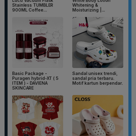
Lucu Vacuum Flask
White Body Lotion
Stainless TUMBLER
Whitening &
900ML Coffee...
Moisturizing |...
Basic Package -
Sandal unisex trendi,
Puragen hybrid-XT ( 5
sandal pria terbaru.
ITEM ) - DAVIENA
Motif kartun berpendar.
SKINCARE