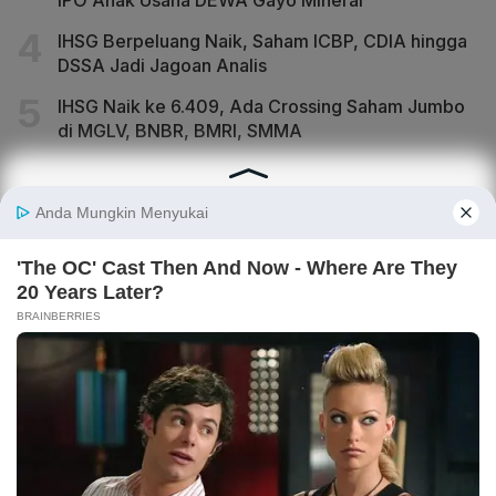
IHSG Berpeluang Naik, Saham ICBP, CDIA hingga
DSSA Jadi Jagoan Analis
IHSG Naik ke 6.409, Ada Crossing Saham Jumbo
di MGLV, BNBR, BMRI, SMMA