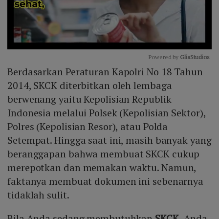
Powered by 
GliaStudios
Berdasarkan Peraturan Kapolri No 18 Tahun
Mute
2014, SKCK diterbitkan oleh lembaga
berwenang yaitu Kepolisian Republik
Indonesia melalui Polsek (Kepolisian Sektor),
Polres (Kepolisian Resor), atau Polda
Setempat. Hingga saat ini, masih banyak yang
beranggapan bahwa membuat SKCK cukup
merepotkan dan memakan waktu. Namun,
faktanya membuat dokumen ini sebenarnya
tidaklah sulit.
Bila Anda sedang membutuhkan
SKCK
, Anda