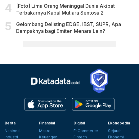
[Foto] Lima Orang Meninggal Dunia Akibat
Terbakarnya Kapal Mutiara Sentosa 2
Gelombang Delisting EDGE, IBST, SUPR, Apa
Dampaknya bagi Emiten Menara Lain?
Berita
Finansial
Digital
Ekonopedia
Nasional
Makro
E-Commerce
Sejarah
Industri
Keuangan
Fintech
Ekonomi