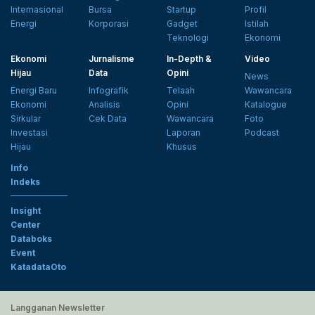
Internasional
Bursa
Startup
Profil
Energi
Korporasi
Gadget
Istilah
Teknologi
Ekonomi
Ekonomi
Jurnalisme
In-Depth &
Video
Hijau
Data
Opini
News
Energi Baru
Infografik
Telaah
Wawancara
Ekonomi
Analisis
Opini
Katalogue
Sirkular
Cek Data
Wawancara
Foto
Investasi
Laporan
Podcast
Hijau
Khusus
Info
Indeks
Insight
Center
Databoks
Event
KatadataOto
Langganan Newsletter