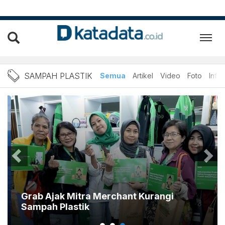
SAMPAH: Berita Sampah Pla
SAMPAH PLASTIK
Semua
Artikel
Video
Foto
Infog
Grab Ajak Mitra Merchant Kurangi
Sampah Plastik