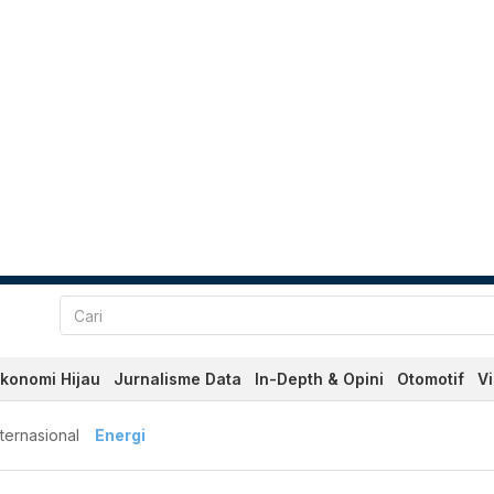
konomi Hijau
Jurnalisme Data
In-Depth & Opini
Otomotif
V
nternasional
Energi