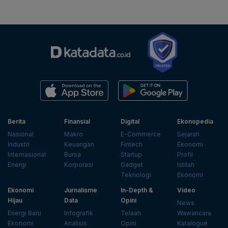
Berita
Finansial
Digital
Ekonopedia
Nasional
Makro
E-Commerce
Sejarah
Industri
Keuangan
Fintech
Ekonomi
Internasional
Bursa
Startup
Profil
Energi
Korporasi
Gadget
Istilah
Teknologi
Ekonomi
Ekonomi
Jurnalisme
In-Depth &
Video
Hijau
Data
Opini
News
Energi Baru
Infografik
Telaah
Wawancara
Ekonomi
Analisis
Opini
Katalogue