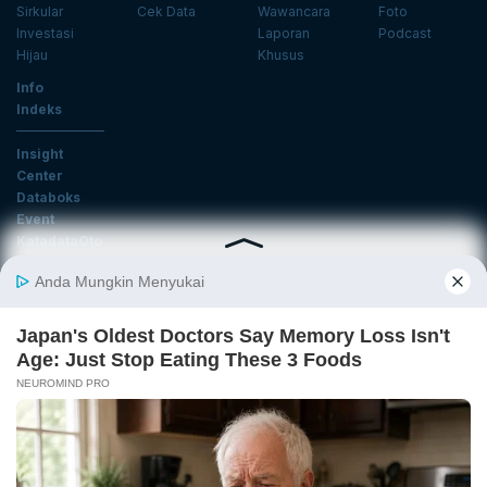
Sirkular
Cek Data
Wawancara
Foto
Investasi
Laporan
Podcast
Hijau
Khusus
Info
Indeks
Insight
Center
Databoks
Event
KatadataOto
Langganan Newsletter
Email
Daftar
Ikuti Kami
Tentang Katadata
Advertising
Karier
Pedoman Media Siber