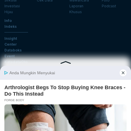
Sirkular
Cek Data
Wawancara
Foto
Investasi
Laporan
Podcast
Hijau
Khusus
Info
Indeks
Insight
Center
Databoks
Event
KatadataOto
Langganan Newsletter
Email
Daftar
Ikuti Kami
Tentang Katadata
Advertising
Karier
Pedoman Media Siber