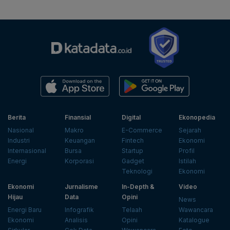
Berita
Finansial
Digital
Ekonopedia
Nasional
Makro
E-Commerce
Sejarah
Industri
Keuangan
Fintech
Ekonomi
Internasional
Bursa
Startup
Profil
Energi
Korporasi
Gadget
Istilah
Teknologi
Ekonomi
Ekonomi
Jurnalisme
In-Depth &
Video
Hijau
Data
Opini
News
Energi Baru
Infografik
Telaah
Wawancara
Ekonomi
Analisis
Opini
Katalogue