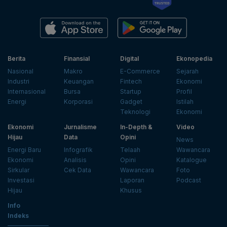
Berita
Finansial
Digital
Ekonopedia
Nasional
Makro
E-Commerce
Sejarah
Industri
Keuangan
Fintech
Ekonomi
Internasional
Bursa
Startup
Profil
Energi
Korporasi
Gadget
Istilah
Teknologi
Ekonomi
Ekonomi
Jurnalisme
In-Depth &
Video
Hijau
Data
Opini
News
Energi Baru
Infografik
Telaah
Wawancara
Ekonomi
Analisis
Opini
Katalogue
Sirkular
Cek Data
Wawancara
Foto
Investasi
Laporan
Podcast
Hijau
Khusus
Info
Indeks