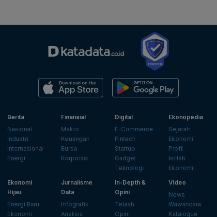
Berita
Finansial
Digital
Ekonopedia
Nasional
Makro
E-Commerce
Sejarah
Industri
Keuangan
Fintech
Ekonomi
Internasional
Bursa
Startup
Profil
Energi
Korporasi
Gadget
Istilah
Teknologi
Ekonomi
Ekonomi
Jurnalisme
In-Depth &
Video
Hijau
Data
Opini
News
Energi Baru
Infografik
Telaah
Wawancara
Ekonomi
Analisis
Opini
Katalogue