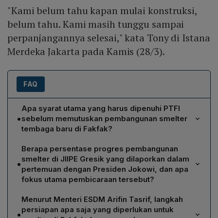
"Kami belum tahu kapan mulai konstruksi,
belum tahu. Kami masih tunggu sampai
perpanjangannya selesai," kata Tony di Istana
Merdeka Jakarta pada Kamis (28/3).
FAQ
Apa syarat utama yang harus dipenuhi PTFI
•
sebelum memutuskan pembangunan smelter
tembaga baru di Fakfak?
PTFI harus memperoleh kepastian perpanjangan Izin
Berapa persentase progres pembangunan
Usaha Pertambangan Khusus (IUPK) hingga tahun 2061,
smelter di JIIPE Gresik yang dilaporkan dalam
•
karena pembangunan smelter merupakan salah satu
pertemuan dengan Presiden Jokowi, dan apa
syarat perpanjangan IUPK yang akan habis pada 2041.
fokus utama pembicaraan tersebut?
Progress pembangunan smelter di Kawasan Industri
Menurut Menteri ESDM Arifin Tasrif, langkah
Java Integrated Industrial and Port Estate (JIIPE) Gresik
persiapan apa saja yang diperlukan untuk
•
berada pada angka 92 %. Fokus pembicaraan utama