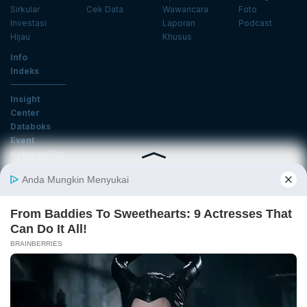
Sirkular
Cek Data
Wawancara
Foto
Investasi
Laporan
Podcast
Hijau
Khusus
Info
Indeks
Insight
Center
Databoks
Event
KatadataOto
Langganan Newsletter
Email
Daftar
Ikuti Kami