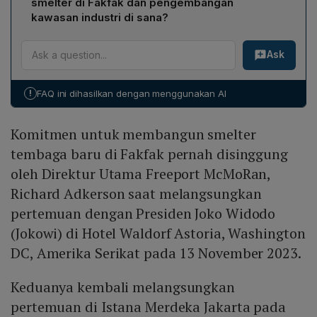
smelter di Fakfak dan pengembangan
adalah perkembangan rencana hilirisasi pertambangan
kawasan industri di sana?
PT Freeport Indonesia.
Arifin menekankan perlunya perhitungan balance
Ask
supply, kecukupan pasokan bijih, serta penyiapan
kelebihan bijih untuk dialirkan ke kawasan industri
Fakfak. Selain itu, direncanakan groundbreaking pabrik
!
FAQ ini dihasilkan dengan menggunakan AI
pupuk dan pembangunan komplek industri guna
mendorong pertumbuhan ekonomi daerah.
Komitmen untuk membangun smelter
tembaga baru di Fakfak pernah disinggung
oleh Direktur Utama Freeport McMoRan,
Richard Adkerson saat melangsungkan
pertemuan dengan Presiden Joko Widodo
(Jokowi) di Hotel Waldorf Astoria, Washington
DC, Amerika Serikat pada 13 November 2023.
Keduanya kembali melangsungkan
pertemuan di Istana Merdeka Jakarta pada