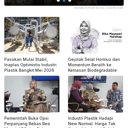
/HM
ANTARA FOTO/M RISYAL HIDAYAT/TOM.
Pasokan Mulai Stabil,
Gejolak Selat Hormuz dan
Inaplas Optimistis Industri
Momentum Beralih ke
Plastik Bangkit Mei 2026
Kemasan Biodegradable
Pemerintah Buka Opsi
Industri Plastik Hadapi
Perpanjang Bebas Bea
New Normal: Harga Tak