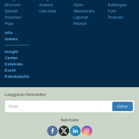
Ekonomi
Analisis
Opini
Katalogue
Sirkular
Cek Data
Wawancara
Foto
Investasi
Laporan
Podcast
Hijau
Khusus
Info
Indeks
Insight
Center
Databoks
Event
KatadataOto
Langganan Newsletter
Email
Daftar
Ikuti Kami