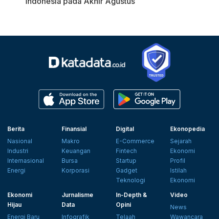
Indonesia pada Akhir Agustus
Berita
Finansial
Digital
Ekonopedia
Nasional
Makro
E-Commerce
Sejarah
Industri
Keuangan
Fintech
Ekonomi
Internasional
Bursa
Startup
Profil
Energi
Korporasi
Gadget
Istilah
Teknologi
Ekonomi
Ekonomi
Jurnalisme
In-Depth &
Video
Hijau
Data
Opini
News
Energi Baru
Infografik
Telaah
Wawancara