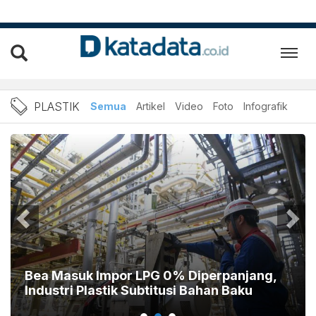
PLASTIK: Berita Plastik Ha
PLASTIK
Semua
Artikel
Video
Foto
Infografik
Bea Masuk Impor LPG 0% Diperpanjang,
Industri Plastik Subtitusi Bahan Baku