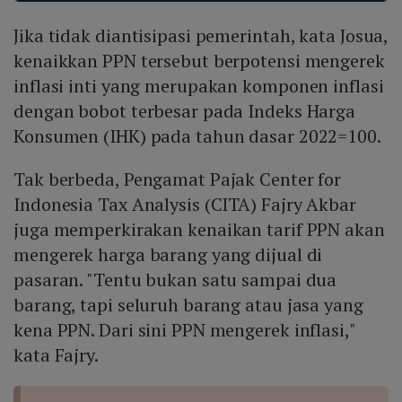
beli masyarakat menurun. Meskipun PPN merupakan
Jika tidak diantisipasi pemerintah, kata Josua,
sumber penerimaan pajak yang signifikan dan mudah
dipungut, ia menilai kebijakan tersebut tidak tepat bila
kenaikkan PPN tersebut berpotensi mengerek
dibandingkan dengan kebutuhan menstabilkan
inflasi inti yang merupakan komponen inflasi
ekonomi dan mengurangi beban rumah tangga.
dengan bobot terbesar pada Indeks Harga
Konsumen (IHK) pada tahun dasar 2022=100.
Tak berbeda, Pengamat Pajak Center for
Indonesia Tax Analysis (CITA) Fajry Akbar
juga memperkirakan kenaikan tarif PPN akan
mengerek harga barang yang dijual di
pasaran. "Tentu bukan satu sampai dua
barang, tapi seluruh barang atau jasa yang
kena PPN. Dari sini PPN mengerek inflasi,"
kata Fajry.