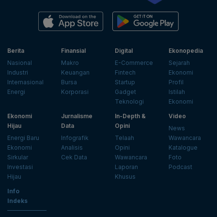
Berita
Finansial
Digital
Ekonopedia
Nasional
Makro
E-Commerce
Sejarah
Industri
Keuangan
Fintech
Ekonomi
Internasional
Bursa
Startup
Profil
Energi
Korporasi
Gadget
Istilah
Teknologi
Ekonomi
Ekonomi
Jurnalisme
In-Depth &
Video
Hijau
Data
Opini
News
Energi Baru
Infografik
Telaah
Wawancara
Ekonomi
Analisis
Opini
Katalogue
Sirkular
Cek Data
Wawancara
Foto
Investasi
Laporan
Podcast
Hijau
Khusus
Info
Indeks